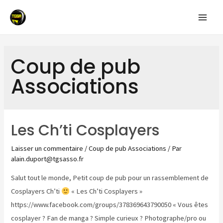
Aller
au
Mai
contenu
Men
Coup de pub
Associations
Les Ch’ti Cosplayers
Laisser un commentaire
/
Coup de pub Associations
/ Par
alain.duport@tgsasso.fr
Salut tout le monde, Petit coup de pub pour un rassemblement de
Cosplayers Ch’ti
« Les Ch’ti Cosplayers »
https://www.facebook.com/groups/378369643790050 « Vous êtes
cosplayer ? Fan de manga ? Simple curieux ? Photographe/pro ou