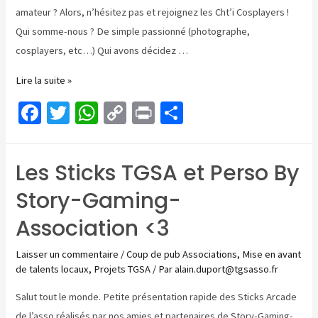
amateur ? Alors, n’hésitez pas et rejoignez les Cht’i Cosplayers !
Qui somme-nous ? De simple passionné (photographe,
cosplayers, etc…) Qui avons décidez …
Les
Lire la suite »
Ch’ti
Fa
T
W
C
Pr
P
Cosplayers
ce
wi
h
o
in
ar
b
tt
at
p
t
ta
Les Sticks TGSA et Perso By
o
er
sA
y
ge
Story-Gaming-
o
p
Li
r
k
p
n
Association <3
k
Laisser un commentaire
/
Coup de pub Associations
,
Mise en avant
de talents locaux
,
Projets TGSA
/ Par
alain.duport@tgsasso.fr
Salut tout le monde. Petite présentation rapide des Sticks Arcade
de l’asso réalisés par nos amies et partenaires de Story-Gaming-