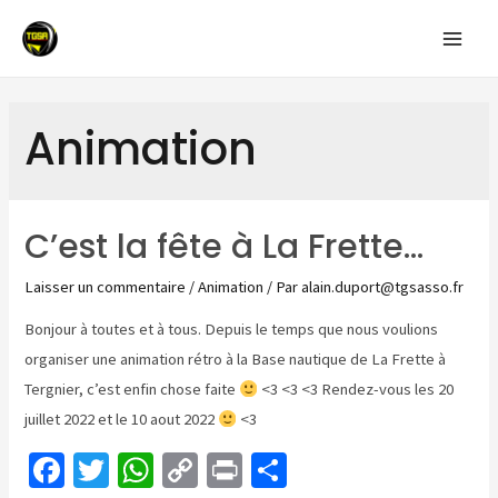
Aller
au
Mai
contenu
Men
Animation
C’est la fête à La Frette…
Laisser un commentaire
/
Animation
/ Par
alain.duport@tgsasso.fr
Bonjour à toutes et à tous. Depuis le temps que nous voulions
organiser une animation rétro à la Base nautique de La Frette à
Tergnier, c’est enfin chose faite
<3 <3 <3 Rendez-vous les 20
juillet 2022 et le 10 aout 2022
<3
Fa
T
W
C
Pr
P