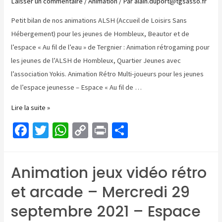
o
p
Li
r
Laisser un commentaire
/
Animation
/ Par
alain.duport@tgsasso.fr
k
p
n
Petit bilan de nos animations ALSH (Accueil de Loisirs Sans
k
Hébergement) pour les jeunes de Hombleux, Beautor et de
l’espace « Au fil de l’eau » de Tergnier : Animation rétrogaming pour
les jeunes de l’ALSH de Hombleux, Quartier Jeunes avec
l’association Yokis. Animation Rétro Multi-joueurs pour les jeunes
de l’espace jeunesse – Espace « Au fil de …
Animations
Lire la suite »
Février
Fa
T
W
C
Pr
P
2022.
ce
wi
h
o
in
ar
b
tt
at
p
t
ta
Animation jeux vidéo rétro
o
er
sA
y
ge
et arcade – Mercredi 29
o
p
Li
r
k
p
n
septembre 2021 – Espace