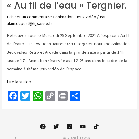
k
« Au fil de l’eau » Tergnier.
Laisser un commentaire
/
Animation
,
Jeux vidéo
/ Par
alain.duport@tgsasso.fr
Retrouvez nous le Mercredi 29 Septembre 2021 À l’espace « Au fil
de l’eau » – 133 Av. Jean Jaurès 02700 Tergnier Pour une Animation
Jeux vidéo Retro et Arcade dans la grande salle à partir de 14h
jusque 17h. Animation réservée aux 12-25 ans dans le cadre de la
semaine à thème jeux vidéo de l’espace …
Animation
Lire la suite »
jeux
Fa
T
W
C
Pr
P
vidéo
ce
wi
h
o
in
ar
rétro
b
tt
at
p
t
ta
et
o
er
sA
y
ge
arcade
–
o
p
Li
r
© 2026 | TGSA