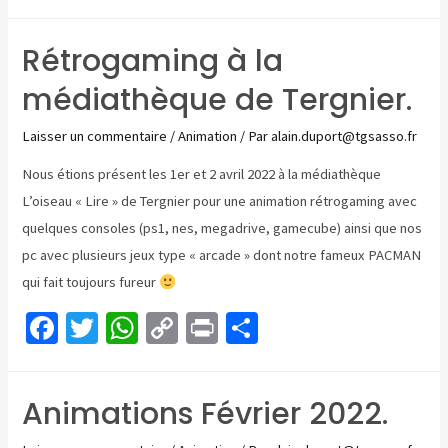
ce
wi
h
o
in
ar
b
tt
at
p
t
ta
Rétrogaming à la
o
er
sA
y
ge
médiathèque de Tergnier.
o
p
Li
r
k
p
n
Laisser un commentaire
/
Animation
/ Par
alain.duport@tgsasso.fr
k
Nous étions présent les 1er et 2 avril 2022 à la médiathèque
L’oiseau « Lire » de Tergnier pour une animation rétrogaming avec
quelques consoles (ps1, nes, megadrive, gamecube) ainsi que nos
pc avec plusieurs jeux type « arcade » dont notre fameux PACMAN
qui fait toujours fureur
Fa
T
W
C
Pr
P
ce
wi
h
o
in
ar
b
tt
at
p
t
ta
Animations Février 2022.
o
er
sA
y
ge